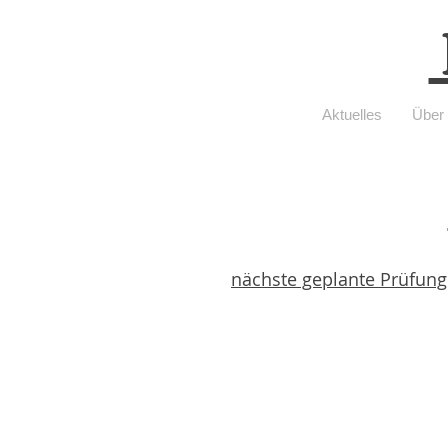
Aktuelles
Über
nächste geplante Prüfung
21./22.