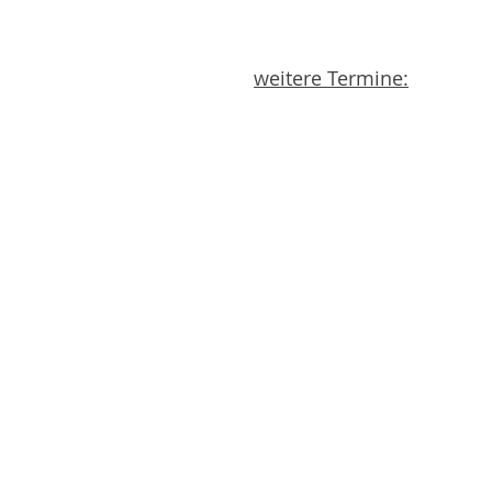
weitere Termine:
22.02
28.02.2026
05/06.
19/20.09.2026 J
26./27.09.202
10./11.10