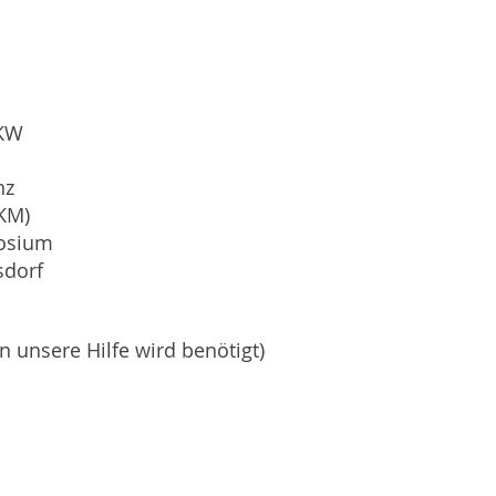
 KW
nz
KM)
posium
orf
ten unsere Hilfe wird benötigt)