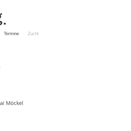
g
Termine
Zucht
n
ai Möckel