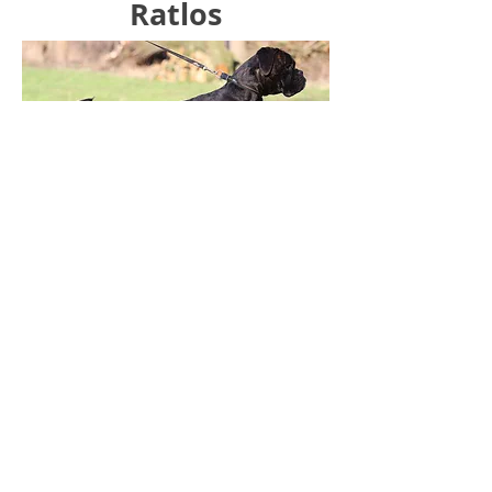
Ratlos
Ausbildung: AD, ZTP, BH, IPO2, FH2
Zuchtbuchnummer: VDH/DBZB
242061
Wurftag:
26.05.2015
Mutter: Lollipop's Noxi
Vater: Troll vom Gruga Park
Besitzerin: Marlies Kaluzny
Impressum und Datenschutzerklärung