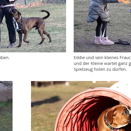
üben.
Eddie und sein kleines Frau
und der Kleine wartet ganz g
Spielzeug holen zu dürfen.