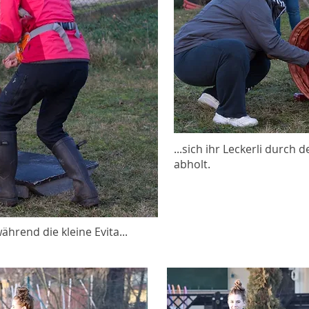
...sich ihr Leckerli durch
abholt.
ährend die kleine Evita...